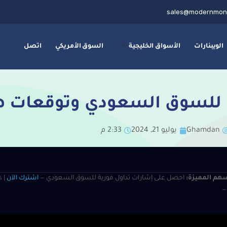
sales@modernmon
الويبنارات
الأسواق الخليجية
السوق الأمريكي
اتصل
 للسوق السعودي وتوقعات هذ
Ghamdan
يوليو 21, 2024
2:33 م
هم المميزة:
احصل على إشارات تداول فورية للسوق السعودي —
اشترك الآن
s