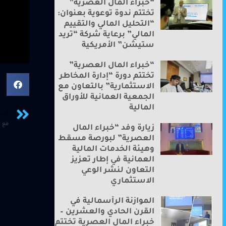
“خبراء المال العصرية”
تختتم ندوة توعوية بعنوان:
“التحليل المالي والتقييم
المالي” برعاية شركة “تريد
ستيشن” الأمريكية
“خبراء المال العصرية”
تختتم دورة “إدارة المخاطر
الاستثمارية” بالتعاون مع
الجمعية العمانية للأوراق
المالية
الس
مع ق
زيارة وفد “خبراء المال
العصرية” لبورصة مسقط
وهيئة الخدمات المالية
العمانية في إطار تعزيز
التعاون لنشر الوعي
الاستثماري
الموازنة الرأسمالية في
القرن الحادي والعشرين –
خبراء المال العصرية تختتم