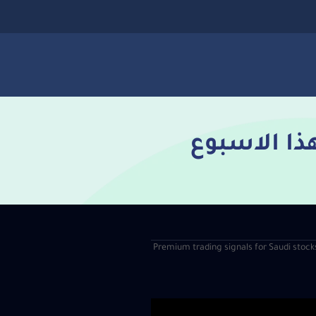
ا الاسبوع
| Premium trading signals for Saudi stock