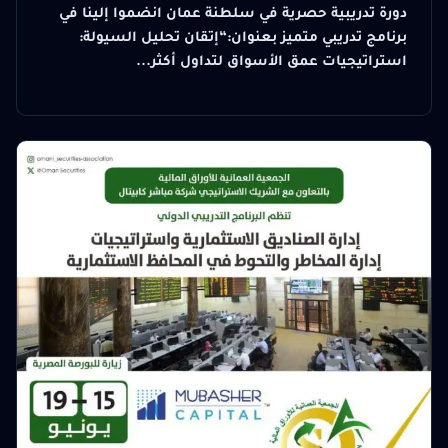
دورة تدريبية حصرية في سلطنة عمان انضموا إلينا في
برنامج تدريبي متميز بعنوان:“إتقان تحليل السيولة:
استراتيجيات عمق الأسواق لتداول أكثر...