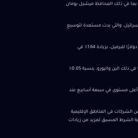
، بما في ذلك المحافظ ميشيل بومان
إسرائيل، والتي بدت مستعدة لتوسيع
ارتفع الخام الأمريكي بنسبة 1.82٪ إلى 75.73 دولارًا للبرميل وارتفع برنت إلى 79.33 دولارًا للبرميل، بزيادة 1.64٪ في
انخفض مؤشر الدولار، الذي يقيس العملة الأمريكية مقابل سلة من العملات بما في ذلك الين واليورو، بنسبة 0.05٪
لار بنسبة 0.38% إلى 148.14 ين بعد أن سجل أعلى مستوى في سبعة أسابيع عند
من الشركات في المناطق الإقليمية
تلبية الشرط المسبق لمزيد من زيادات