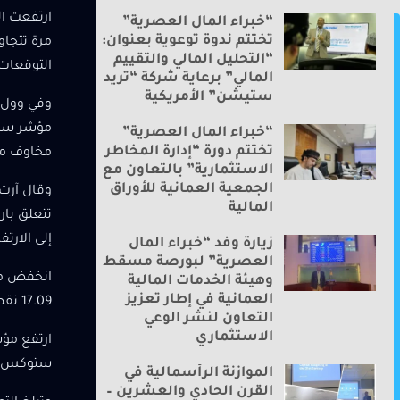
“خبراء المال العصرية”
تختتم ندوة توعوية بعنوان:
“التحليل المالي والتقييم
التوقعات 
المالي” برعاية شركة “تريد
ستيشن” الأمريكية
مؤشر ستان
“خبراء المال العصرية”
تختتم دورة “إدارة المخاطر
مخاوف من
الاستثمارية” بالتعاون مع
الجمعية العمانية للأوراق
وقال آرت 
المالية
تتعلق بار
إلى الارتف
زيارة وفد “خبراء المال
العصرية” لبورصة مسقط
وهيئة الخدمات المالية
العمانية في إطار تعزيز
17.09 نقطة أو 0.30% إلى 5733.98 نقطة وانخفض مؤشر ناسداك المركب 57.61 نقطة أو 0.32% إلى 18080.24 نقطة.
التعاون لنشر الوعي
الاستثماري
ستوكس 600 بنسبة 0.14%، ليمحو الانخفاضات الساب
الموازنة الرأسمالية في
القرن الحادي والعشرين –