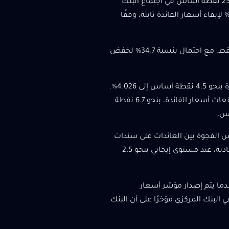
وتبلغ التوقعات بخفض أسعار الفائدة من جانب بنك الاحتياطي الفيدرالي بمقدار 25 نقطة أساس في اجتماع البنك
مركزي في نوفمبر/تشرين الثاني 88.2%، حيث يقدر السوق احتمالات بنسبة 11.8% لإبقاء أسعار الفائدة ثابتة، وفقًا
كانت الأسواق تتوقع خفضًا بنحو 25 نقطة أساس على الأقل قبل أسبوع واحد فقط، مع احتمال بنسبة 34.7% لخفض
كان العائد على سندات الخزانة الأمريكية القياسية لأجل 10 سنوات مرتفعًا آخر مرة بنحو 4.5 نقطة أساس إلى 4.026%.
وارتفع العائد على سندات الخزانة لأجل عامين، والذي يتحرك عادةً بالتوازي مع توقعات أسعار الفائدة، بنحو 6.7 نقطة
يس الفجوة بين العائدات على سندات
الخزانة لأجل عامين وعشرة أعوام، والذي يُنظر إليه كمؤشر على التوقعات الاقتصادية، عند مستوى إيجابي بنحو 2.5
ندما يتم إصدار مؤشر أسعار
البنك المركزي مؤخرًا على أن البنك