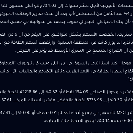
ارتفعت السندات الأميركية لأجل عشر سنوات إل
مرة تتجاوز 4% منذ الثامن من أغسطس/آب بعد أن غذت تقارير الوظائف الأمي
بأن بنك الاحتياطي الفيدرالي سوف يخفف من عدوانيته في خفض أسعار 
درد آند بورز كانت في المنطقة السلبية. وارتفعت أسهم الطاقة مع اس
 أن الصراع المتسع في الشرق الأوسط قد يؤثر على العرض.
هوجان كبير استراتيجيي السوق في بي رايلي ويلث في نيويورك “المخاو
تفاع أسعار الطاقة في الأمد القريب وتأثير التضخم والعائدات التي كانت
اع”.
قة.