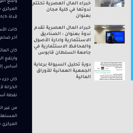
خبراء المال العصرية تختتم
ندوتها في كلية مجان
بعنوان
لأداة FedWatch التابعة لشركة CME.
خبراء المال العصرية تقدم
ندوة بعنوان : الصناديق
آخر ضخم بنحو 59 ن
الاستثمارية وادارة الأصول
والمحافظ الاستثمارية في
جامعة السلطان قابوس
دورة تحليل السيولة برعاية
أساس إلى 3.999% بعد ارتفاعه إلى 4.027%، وهو أعلى مستوى له 
الجمعية العمانية للأوراق
المالية
كان جزء م
نقطة أساس 
من غير ال
المستهلك.
المركزي 