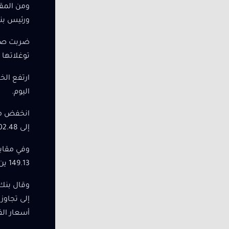
ومن المقر
ورئيس بنك
ضربت صوار
توغلاتها 
اليوم.
إلى 102.48، مع انخفاض اليورو بنسبة 0.01٪ عند 1.0975 دولارًا.
149.13 ين. وتراجع الجنيه الإسترليني بنسبة 0.3% إلى 1.3076 دولار.
وقال بنك 
إلى تجاوز
أسعار الف