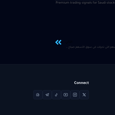
| Premium trading signals for Saudi stock
التالي
أمازون ونتفليكس من بين الأسهم التي تحركت في سوق الأسهم صباح الاثنين
Connect