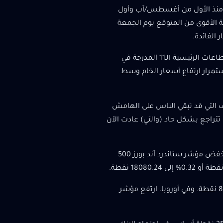
ى 4.03%، وهو أعلى مستوى لها منذ الأول من أغسطس/آب وأول
ركية الأقوى من المتوقع يوم الجمعة
الفائدة.
وفي وول ستريت، انخفضت الأسهم بشكل متواضع، على الرغم من أن 9 من القطاعات الرئيسية الـ11 المدرجة في
تمرار ارتفاع أسعار الخام وسط
ف التي قد تبقي الناس على الهامش
 تتراجع بشكل حاد (والتي) عادت الآن
انخفض مؤشر داو جونز الصناعي 134.09 نقطة أو 0.32% إلى 42218.66 نقطة وانخفض مؤشر ستاندرد آند بورز 500
ارتفع مؤشر MSCI للأسهم في جميع أنحاء العالم 0.01 نقطة أو 0.00% إلى 847.41 نقطة. وفي أوروبا، ارتفع مؤشر