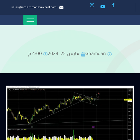
sales@modernmoneyexpert.com
Ghamdan
مارس 25, 2024
4:00 م