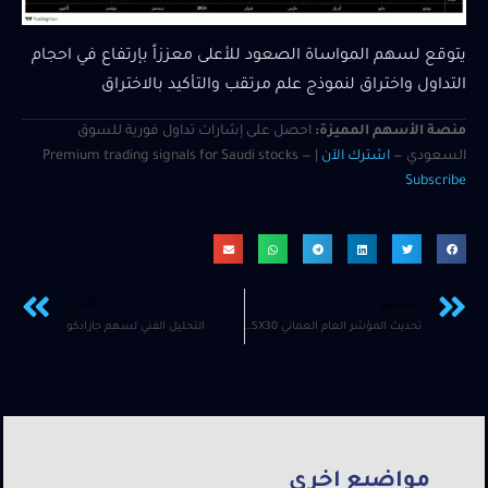
يتوقع لسهم المواساة الصعود للأعلى معززاً بإرتفاع في احجام
التداول واختراق لنموذج علم مرتقب والتأكيد بالاختراق
منصة الأسهم المميزة:
احصل على إشارات تداول فورية للسوق
السعودي —
اشترك الآن
| Premium trading signals for Saudi stocks —
Subscribe
السابق
التالي
تحديث المؤشر العام العماني MSX30
التحليل الفني لسهم جازادكو
مواضيع اخرى