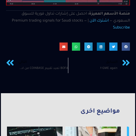
منصة الأسهم المميزة:
احصل على إشارات تداول فورية للسوق
السعودي —
اشترك الآن
| Premium trading signals for Saudi stocks —
Subscribe
السابق
التالي
GME again !!
BOFA تعيد تقييم COINBASE من اداء اقل من المتوقع الى محايد وصانع السوق يضيف كميات اضافية على سترايك 222$ حتى الجمعة المقبلة
مواضيع اخرى