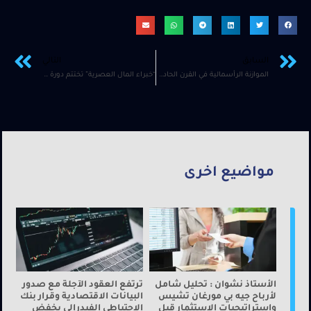
السابق
التالي
الموازنة الرأسمالية في القرن الحادي والعشرين – خبراء المال العصرية تختتم ندوتها في كلية مجان بعنوان
“خبراء المال العصرية” تختتم دورة “إدارة المخاطر الاستثمارية” بالتعاون مع الجمعية العمانية للأوراق المالية
مواضيع اخرى
الأستاذ نشوان : تحليل شامل
ترتفع العقود الآجلة مع صدور
لأرباح جيه بي مورغان تشيس
البيانات الاقتصادية وقرار بنك
واستراتيجيات الاستثمار قبل
الاحتياطي الفيدرالي بخفض