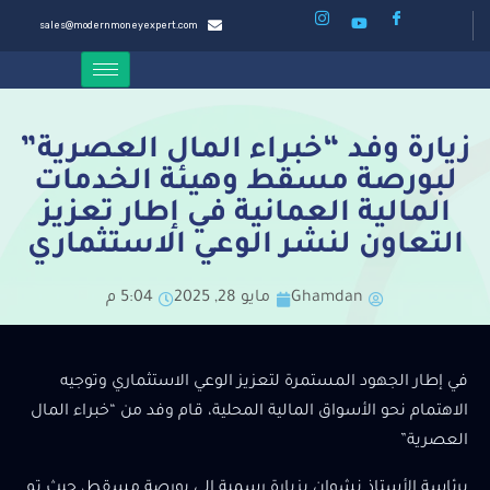
sales@modernmoneyexpert.com
زيارة وفد “خبراء المال العصرية”
لبورصة مسقط وهيئة الخدمات
المالية العمانية في إطار تعزيز
التعاون لنشر الوعي الاستثماري
Ghamdan
مايو 28, 2025
5:04 م
في إطار الجهود المستمرة لتعزيز الوعي الاستثماري وتوجيه
الاهتمام نحو الأسواق المالية المحلية، قام وفد من “خبراء المال
العصرية”
برئاسة الأستاذ نشوان بزيارة رسمية إلى بورصة مسقط، حيث تم