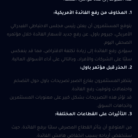
هذا الهبوط إلى عدة عوامل، أهمها:
1. المخاوف من رفع الفائدة الأمريكية:
يتوقع المستثمرون أن يعلن رئيس مجلس الاحتياطي الفيدرالي
الأمريكي، جيروم باول، عن رفع جديد لأسعار الفائدة خلال مؤتمره
الصحفي اليوم.
سيؤدي رفع الفائدة إلى زيادة تكلفة الاقتراض، مما قد ينعكس
سلبًا على الشركات والأفراد، وبالتالي على أداء الأسواق المالية.
2. الحذر قبل مؤتمر باول:
ينتظر المستثمرون بفارغ الصبر تصريحات باول حول التضخم
واحتمالات وتوقيت رفع الفائدة.
قد تؤثر هذه التصريحات بشكل كبير على معنويات المستثمرين
واتجاهات السوق.
3. التأثيرات على القطاعات المختلفة:
من المتوقع أن يتأثر القطاع المصرفي سلبًا برفع الفائدة، حيث
ستنخفض أرباحه بسبب انخفاض هامش الفائدة.