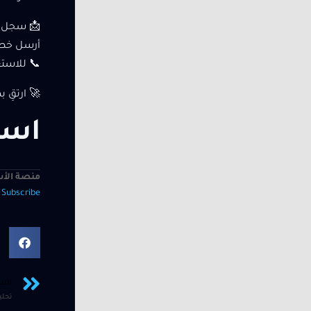
📩 سجل ا
أرسل خطاب الترشي
📞 للاستعلام: 98844529 – 72
🚀 ارتقِ 
است
منصة الأس
—
Subscribe
الس
تحلي