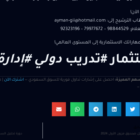
لآن!
ح إلى: ayman-gii@hotmail.com
799776 – 92323196
بمهاراتك الاستثمارية إلى المستوى العالمي!
ثمار #تدريب
دولي #إدارة
هم المميزة:
احصل على إشارات تداول فورية للسوق السعودي —
اشترك الآن
s
ابق
ل صندوق مزون الأول 2024
دورة تحليل السيو