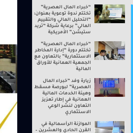
“خبراء المال العصرية”
تختتم ندوة توعوية بعنوان:
“التحليل المالي والتقييم
المالي” برعاية شركة “تريد
ستيشن” الأمريكية
“خبراء المال العصرية”
تختتم دورة “إدارة المخاطر
الاستثمارية” بالتعاون مع
الجمعية العمانية للأوراق
المالية
زيارة وفد “خبراء المال
العصرية” لبورصة مسقط
وهيئة الخدمات المالية
العمانية في إطار تعزيز
التعاون لنشر الوعي
الاستثماري
الموازنة الرأسمالية في
القرن الحادي والعشرين –