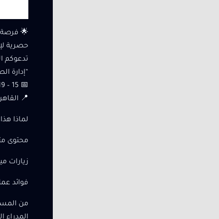
🌟 فرصة ت
حصرية لإ
تدعوكم ال
“إدارة ال
📅 15 – 19 يونيو 2025
📍 القاهر
لماذا هذا 
محتوى متقدم: نظريات MPT و
زيارات مي
فوائد عمل
من المست
المدراء ا