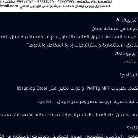
دريبية ! 🌟
خواننا في سلطنة عمان
جمعية العمانية للأوراق المالية بالتعاون مع شركة مباشر كابيتال للمش
صناديق الاستثمارية واستراتيجيات إدارة المخاطر والتحوط”
ة، مصر
البرنامج؟
PMPT، وأدوات تحليل مثل Excel وRStudio.
دانية حصرية: بورصة مصر ومباشر كابيتال – القاهرة.
ية: تحسين أداء المحافظ، استراتيجيات تحوط فعالة، وشهادات معتمدة
فيد؟
لعامون، الرؤساء التنفيذيون، مديرو الصناديق، ومحترفو الاستثمار في 