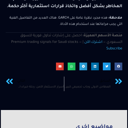
المخاطر بشكل أفضل واتخاذ قرارات استثمارية أكثر حكمة.
ملاحظة:
هذه مجرد نظرة عامة على GARCH. هناك العديد من التفاصيل الفنية
التي يجب مراعاتها عند استخدام هذه الأداة.
منصة الأسهم المميزة:
احصل على إشارات تداول فورية للسوق
السعودي —
اشترك الآن
| Premium trading signals for Saudi stocks —
Subscribe
السابق
التالي
المطاحن الاولى وجاب تجميعي كبير ؟
أسرار الاستثمار الآمن: رحلة خبراء المال المجانية لتعلم أساسيات التداول
مواضيع اخرى