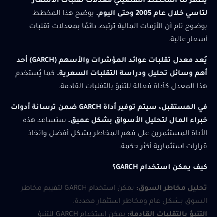
يُظهر لنا المخطط التفصيلي معدلات تقلبات الأسعار
لتاسي خلال عام 2005 وحتى اليوم.
يوضح هذا المخطط
بوضوح تام أن الأزمات المالية ترتبط دائمًا بمعدلات تقلبات
أسعار عالية.
يُعد معدل تقلبات عوائد المؤشرات والأسهم (GARCH) أحد
أهم وسائل تحليل ودراسة التقلبات السعرية.
كما يُستخدم
هذا المعدل كأداة فعالة للتنبؤ بالتقلبات القادمة.
في المستقبل، سيتم توفير أداة GARCH ضمن ترسانة أدوات
خبراء المال لتحليل الأسواق بشكل عميق.
ستساعد هذه
الأداة المستثمرين على فهم المخاطر بشكل أفضل واتخاذ
قرارات استثمارية أكثر حكمة.
كيف يمكن استخدام GARCH؟
تحليل مخاطر السوق:
يمكن استخدام GARCH لتقييم مخاطر
السوق بشكل عام ومخاطر استثمار محددة.
التنبؤ بالتقلبات القادمة:
يمكن استخدام GARCH للتنبؤ