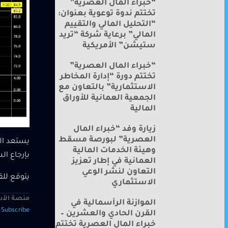
“خبراء المال العصرية”
تختتم ندوة توعوية بعنوان:
“التحليل المالي والتقييم
المالي” برعاية شركة “تريد
ستيشن” الأمريكية
“خبراء المال العصرية”
تختتم دورة “إدارة المخاطر
الاستثمارية” بالتعاون مع
الجمعية العمانية للأوراق
المالية
زيارة وفد “خبراء المال
العصرية” لبورصة مسقط
وهيئة الخدمات المالية
بإرجاع ال
العمانية في إطار تعزيز
التعاون لنشر الوعي
يتوقع للق
الاستثماري
منصة الأس
الموازنة الرأسمالية في
—
Subscribe
القرن الحادي والعشرين –
خبراء المال العصرية تختتم