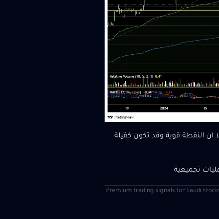
 السيولة غير متوفرة الا ان النقطة قوية وقد تكون كفيلة
ليات تجميعية
| Premium trading signals for Saudi stock