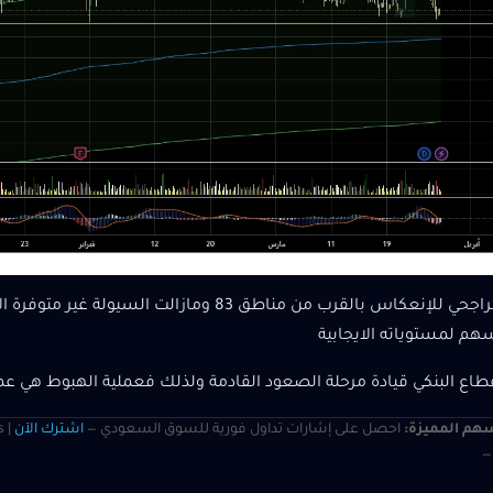
يستعد الراجحي للإنعكاس بالقرب من مناطق 83 ومازالت
سهم لمستوياته الايجابية
طاع البنكي قيادة مرحلة الصعود القادمة ولذلك فعملية الهبوط هي عم
هم المميزة:
احصل على إشارات تداول فورية للسوق السعودي —
اشترك الآن
s