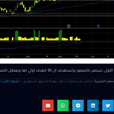
ر بالصعود وتستهدف ال 93 كهدف اولي لها ويفظل التصحيح البسيط لدعم عملية الصعود
هم المميزة:
احصل على إشارات تداول فورية للسوق السعودي —
اشترك الآن
s