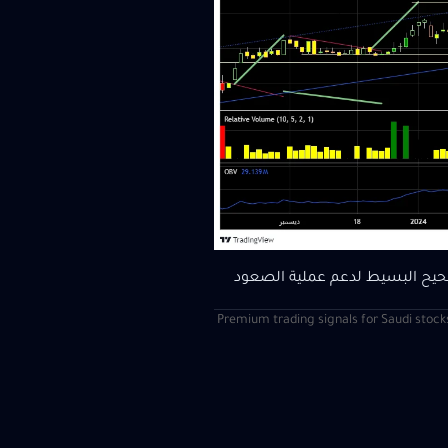
| Premium trading signals for Saudi stock