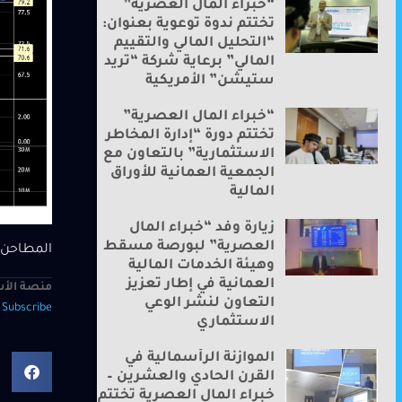
“خبراء المال العصرية”
تختتم ندوة توعوية بعنوان:
“التحليل المالي والتقييم
المالي” برعاية شركة “تريد
ستيشن” الأمريكية
“خبراء المال العصرية”
تختتم دورة “إدارة المخاطر
الاستثمارية” بالتعاون مع
الجمعية العمانية للأوراق
المالية
زيارة وفد “خبراء المال
العصرية” لبورصة مسقط
المطاحن الأولى تستم
وهيئة الخدمات المالية
العمانية في إطار تعزيز
منصة الأس
التعاون لنشر الوعي
—
Subscribe
الاستثماري
الموازنة الرأسمالية في
القرن الحادي والعشرين –
خبراء المال العصرية تختتم