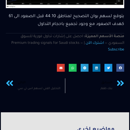
يتوقع لسهم بوان التصحيح لمناطق 44.10 قبل الصعود الى 61
كهدف الصعود مع وجود تجميع باحجام التداول
منصة الأسهم المميزة:
احصل على إشارات تداول فورية للسوق
السعودي —
اشترك الآن
| Premium trading signals for Saudi stocks —
Subscribe
السابق
التالي
بنك ظفار
التحليل الفني لسهم اس تي سي
مواضيع اخرى