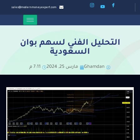
sales@modernmoneyexpert.com
التحليل الفني لسهم بوان
السعودية
Ghamdan
مارس 25, 2024
7:11 م