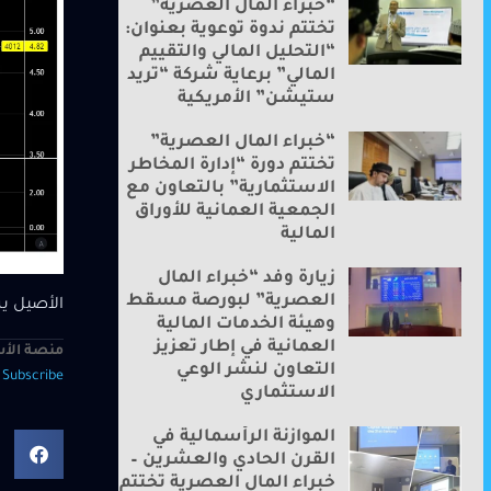
“خبراء المال العصرية”
تختتم ندوة توعوية بعنوان:
“التحليل المالي والتقييم
المالي” برعاية شركة “تريد
ستيشن” الأمريكية
“خبراء المال العصرية”
تختتم دورة “إدارة المخاطر
الاستثمارية” بالتعاون مع
الجمعية العمانية للأوراق
المالية
زيارة وفد “خبراء المال
العصرية” لبورصة مسقط
الأصيل يس
وهيئة الخدمات المالية
العمانية في إطار تعزيز
منصة الأس
التعاون لنشر الوعي
—
Subscribe
الاستثماري
الموازنة الرأسمالية في
القرن الحادي والعشرين –
خبراء المال العصرية تختتم