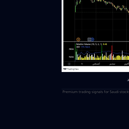
| Premium trading signals for Saudi stock