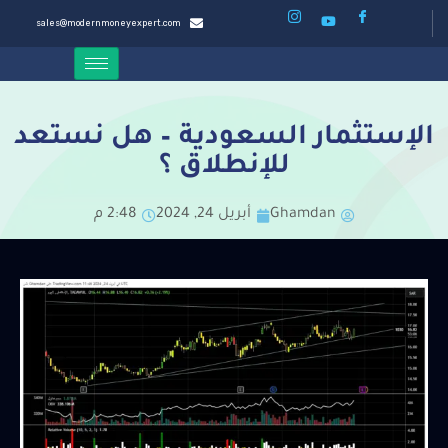
sales@modernmoneyexpert.com
الإستثمار السعودية – هل نستعد
للإنطلاق ؟
Ghamdan
أبريل 24, 2024
2:48 م