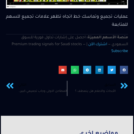
عمليات تجميع وتماسك خط اتجاه تظهر علامات تجميع للسهم
للمتابعة
منصة الأسهم المميزة:
احصل على إشارات تداول فورية للسوق
السعودي —
اشترك الآن
| Premium trading signals for Saudi stocks —
Subscribe
السابق
التالي
الأبحاث والاعلام هل ينعطف ؟
المطاحن الاولى وجاب تجميعي كبير ؟
مواضيع اخرى