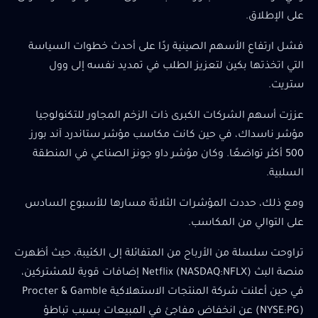
على الإطلاق.
فشل ارتفاع الأسهم الصينية ردًا على أحدث خطوات السياسة
التي اتخذتها بكين لتعزيز الطلب في تمديد نفسه إلى وول
ستريت.
عززت أسهم الشركات الكبرى ذات الزخم المجاور للتكنولوجيا
مؤشر ناسداك، في حين كانت مكاسب مؤشر ستاندرد آند بورز
500 أكثر تواضعًا. وكان مؤشر داو جونز الصناعي في المنطقة
السلبية.
ومع ذلك، حددت المؤشرات الثلاثة مسارها للأسبوع السادس
على التوالي من المكاسب.
تراوحت سلسلة من الأرباح من المتفائلة إلى الكئيبة، حيث أظهرت
منصة البث Netflix (NASDAQ:NFLX) إضافات قوية للمشتركين،
في حين أعلنت شركة المنتجات الاستهلاكية Procter & Gamble
(NYSE:PG) عن انخفاض مفاجئ في المبيعات بسبب تباطؤ