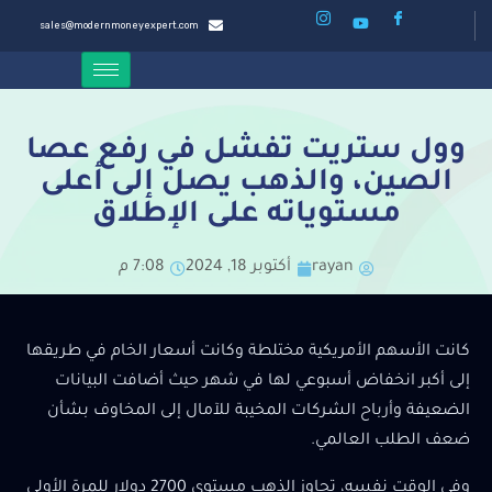
sales@modernmoneyexpert.com
وول ستريت تفشل في رفع عصا
الصين، والذهب يصل إلى أعلى
مستوياته على الإطلاق
rayan
أكتوبر 18, 2024
7:08 م
كانت الأسهم الأمريكية مختلطة وكانت أسعار الخام في طريقها
إلى أكبر انخفاض أسبوعي لها في شهر حيث أضافت البيانات
الضعيفة وأرباح الشركات المخيبة للآمال إلى المخاوف بشأن
ضعف الطلب العالمي.
وفي الوقت نفسه، تجاوز الذهب مستوى 2700 دولار للمرة الأولى