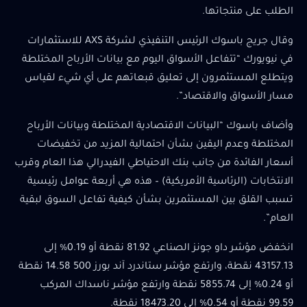
الطلب على منتجاتها.
وقال جريج باسوك الرئيس التنفيذي لشركة AXS للاستثمارات
في نيويورك “تتفاعل الأسواق اليوم مع بيانات الأرباح المختلطة
ويتطلع المستثمرون إلى تعليق قبعاتهم على أي شيء لقياس
مسار الأسواق والاقتصاد”.
وأضاف باسوك “البيانات الاقتصادية المختلطة وبيانات الأرباح
المختلطة وعدم اليقين بشأن احتمالية المزيد من تخفيضات
أسعار الفائدة من جانب بنك الاحتياطي الفيدرالي هذا العام وقرب
الانتخابات (الرئاسية الأمريكية) – هذه هي أربعة عوامل رئيسية
تسبب القلق بين المستثمرين بشأن كيفية تفاعل السوق لبقية
العام”.
انخفض مؤشر داو جونز الصناعي 81.92 نقطة أو 0.19% إلى
43157.13 نقطة، وارتفع مؤشر ستاندرد آند بورز 500 14.58 نقطة
أو 0.24% إلى 5855.74 نقطة وارتفع مؤشر ناسداك المركب
99.59 نقطة أو 0.54% إلى 18473.20 نقطة.