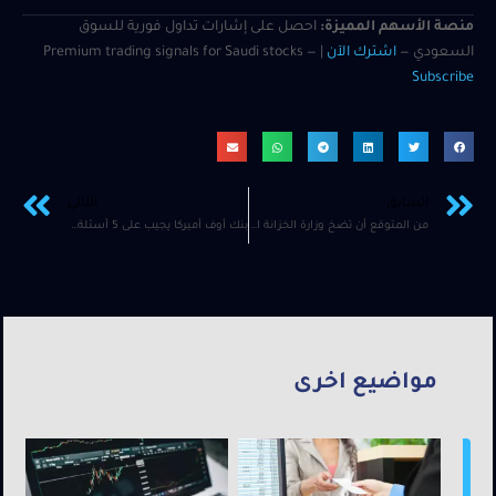
منصة الأسهم المميزة:
احصل على إشارات تداول فورية للسوق
السعودي —
اشترك الآن
| Premium trading signals for Saudi stocks —
Subscribe
السابق
التالي
من المتوقع أن تضخ وزارة الخزانة الأميركية 700 مليار دولار من السيولة في الأسواق في النصف الأول من عام 2025
بنك أوف أميركا يجيب على 5 أسئلة رئيسية للمستثمرين حول الانتخابات الأميركية
مواضيع اخرى