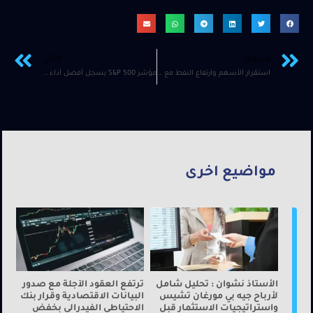
السابق
التالي
استقرار الأسهم وارتفاع النفط مع ترقب المستثمرين الحذرين للأحداث في الشرق الأوسط
مؤشر S&P 500 يسجل أفضل أداء في سبتمبر منذ 2013
مواضيع اخرى
الأستاذ نشوان : تحليل شامل
ترتفع العقود الآجلة مع صدور
لأرباح جيه بي مورغان تشيس
البيانات الاقتصادية وقرار بنك
واستراتيجيات الاستثمار قبل
الاحتياطي الفيدرالي بخفض