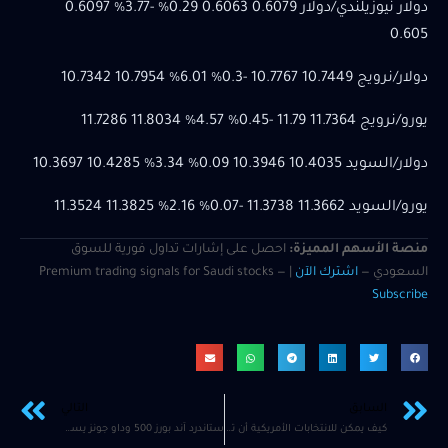
دولار نيوزيلندي/دولار 0.6079 0.6063 0.29% -3.77% 0.6097
0.605
دولار/نرويج 10.7449 10.7767 -0.3% 6.01% 10.7954 10.7342
يورو/نرويج 11.7364 11.79 -0.45% 4.57% 11.8034 11.7286
دولار/السويد 10.4035 10.3946 0.09% 3.34% 10.4285 10.3697
يورو/السويد 11.3662 11.3738 -0.07% 2.16% 11.3825 11.3524
منصة الأسهم المميزة:
احصل على إشارات تداول فورية للسوق
السعودي —
اشترك الآن
| Premium trading signals for Saudi stocks —
Subscribe
السابق
التالي
كيف يمكن للانتخابات الأمريكية أن تؤثر على أسهم أوروبا الوسطى والشرقية والشرق الأوسط وأفريقيا – جي بي مورجان
ستاندرد آند بورز 500 وداو جونز يسجلان أرقاما قياسية جديدة بفضل شراء التكنولوجيا، قبل الأرباح والبيانات الاقتصادية