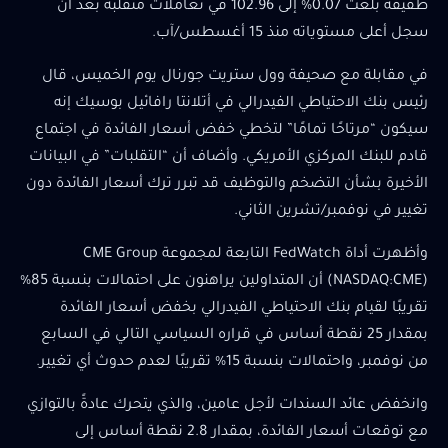
طفيفة بلغت 0.07% إلى 102.96 في تعاملات متقلبة بعد أن
سجل أعلى مستوياته منذ 15 أغسطس/آب.
في مقابلة مع صحيفة وول ستريت جورنال يوم الخميس، قال
رئيس بنك الاحتياطي الفيدرالي في أتلانتا رافائيل بوسيك إنه
سيكون “مرتاحًا تمامًا” لتخطي خفض أسعار الفائدة في اجتماع
قادم للبنك المركزي الأمريكي. وأضاف أن “التقلبات” في البيانات
الأخيرة بشأن التضخم والتوظيف قد تبرر ترك أسعار الفائدة دون
تغيير في نوفمبر/تشرين الثاني.
وأظهرت أداة FedWatch التابعة لمجموعة CME Group
(NASDAQ:CME) أن المتداولين يراهنون على احتمالات بنسبة 85%
تقريبًا لقيام بنك الاحتياطي الفيدرالي بخفض أسعار الفائدة
بمقدار 25 نقطة أساس في قراره السياسي التالي في السابع
من نوفمبر، واحتمالات بنسبة 15% تقريبًا لعدم حدوث أي تغيير.
وانخفض عائد السندات لأجل عامين، والذي يتحرك عادةً بالتوازي
مع توقعات أسعار الفائدة، بمقدار 2.8 نقطة أساس إلى