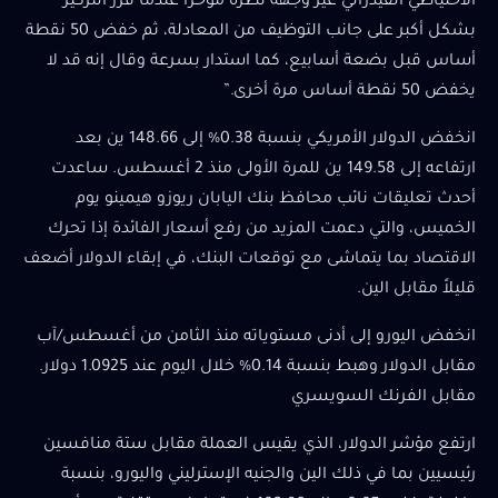
الاحتياطي الفيدرالي غير وجهة نظره مؤخرًا عندما قرر التركيز
بشكل أكبر على جانب التوظيف من المعادلة، ثم خفض 50 نقطة
أساس قبل بضعة أسابيع، كما استدار بسرعة وقال إنه قد لا
يخفض 50 نقطة أساس مرة أخرى.”
انخفض الدولار الأمريكي بنسبة 0.38% إلى 148.66 ين بعد
ارتفاعه إلى 149.58 ين للمرة الأولى منذ 2 أغسطس. ساعدت
أحدث تعليقات نائب محافظ بنك اليابان ريوزو هيمينو يوم
الخميس، والتي دعمت المزيد من رفع أسعار الفائدة إذا تحرك
الاقتصاد بما يتماشى مع توقعات البنك، في إبقاء الدولار أضعف
قليلاً مقابل الين.
انخفض اليورو إلى أدنى مستوياته منذ الثامن من أغسطس/آب
مقابل الدولار وهبط بنسبة 0.14% خلال اليوم عند 1.0925 دولار.
مقابل الفرنك السويسري
ارتفع مؤشر الدولار، الذي يقيس العملة مقابل ستة منافسين
رئيسيين بما في ذلك الين والجنيه الإسترليني واليورو، بنسبة