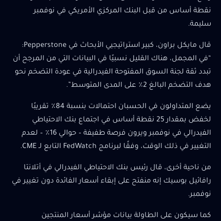
نقطة أساس من قبل البنك المركزي الأمريكي في نوفمبر
سليمة.
قال مايكل براون، كبير استراتيجيي الأبحاث في Pepperstone:
“في المجمل، هناك القليل نسبيًا في البيانات التي من المرجح أن
تبدد ثقة لجنة السوق المفتوحة الفيدرالية في عودة التضخم نحو
هدف التضخم البالغ 2٪ على المدى المتوسط”.
يضع المتداولون في الحسبان احتمالات بنسبة 84٪ تقريبًا
لخفض بمقدار 25 نقطة أساس في اجتماع بنك الاحتياطي
الفيدرالي في نوفمبر ويرون فرصة طفيفة – حوالي 16٪ – لعدم
التغيير في ذلك الوقت، وفقًا لبرنامج FedWatch التابع لـ CME.
من ناحية أخرى، قال رئيس بنك الاحتياطي الفيدرالي في أتلانتا
رافائيل بوسيك إنه منفتح على إبقاء أسعار الفائدة دون تغيير في
نوفمبر.
كما سيكون على الطاولة بيانات مؤشر أسعار المنتجين