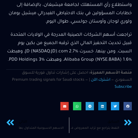
واستطلاع رأي المستهلك لجامعة ميشيغان، بالإضافة إلى
خطابات المسؤولين في بنك الاحتياطي الفيدرالي ميشيل بومان
ولوري لوجان وأوستان جولسبي، طوال اليوم.
تراجعت أسهم الشركات الصينية المدرجة في الولايات المتحدة
قبيل تحديث التحفيز المالي الذي ترقبه الجميع من بكين يوم
السبت. ومن بينها، خسرت JD (NASDAQ:JD).com 2.7%، وهبطت
Alibaba Group (NYSE:BABA) 1.6%، وهبطت PDD Holdings 3%.
منصة الأسهم المميزة:
احصل على إشارات تداول فورية للسوق
السعودي —
اشترك الآن
| Premium trading signals for Saudi stocks —
Subscribe
السابق
التالي
النفط يتراجع مع تزايد المعروض في مواجهة مخاطر الشرق الأوسط والأعاصير
الاسهم الاسبوعية المتداول بها