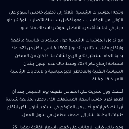
الصناعية الصغيرة 47.25 نقطة أو 0.23%.
وتتجه المؤشرات الرئيسية الثلاثة إلى تحقيق خامس أسبوع على
التوالي من المكاسب – وهو أفضل سلسلة انتصارات لمؤشر داو
جونز في ثمانية أشهر والأفضل لمؤشر ناسداك منذ مايو.
مع تداول المؤشرات الرئيسية حول مستويات قياسية مرتفعة
وارتفاع مؤشر ستاندرد آند بورز 500 القياسي بأكثر من 21% منذ
بداية العام، ستختبر نتائج الربع الثالث ما إذا كان من الممكن
استدامة ارتفاع عام 2024 وسط حالة عدم اليقين بشأن
السياسة النقدية والمخاطر الجيوسياسية والانتخابات الرئاسية
الأمريكية المقبلة.
أغلقت وول ستريت على انخفاض طفيف يوم الخميس بعد أن
أظهر تقرير مؤشر أسعار المستهلك الذي يحظى بمتابعة شديدة
أن التضخم ارتفع أعلى من المتوقع في سبتمبر أيلول، لكن ارتفاع
طلبات البطالة أشار إلى ضعف محتمل في سوق العمل.
ومع ذلك، ظلت الرهانات على خفض أسعار الفائدة بمقدار 25