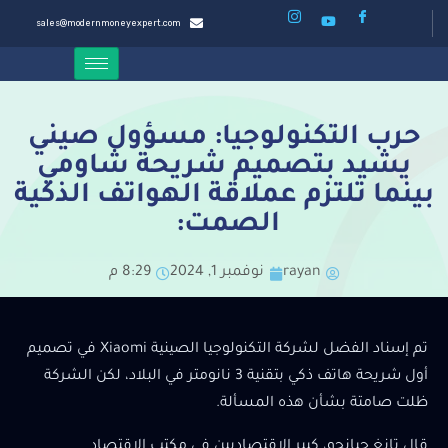
sales@modernmoneyexpert.com
حرب التكنولوجيا: مسؤول صيني
يشيد بتصميم شريحة شاومي
بينما تلتزم عملاقة الهواتف الذكية
الصمت:
rayan
نوفمبر 1, 2024
8:29 م
تم إسناد الفضل لشركة التكنولوجيا الصينية Xiaomi في تصميم
أول شريحة هاتف ذكي بتقنية 3 نانومتر في البلاد، لكن الشركة
ظلت صامتة بشأن هذه المسألة.
قال تانغ جيانجو، كبير الاقتصاديين في مكتب الاقتصاد