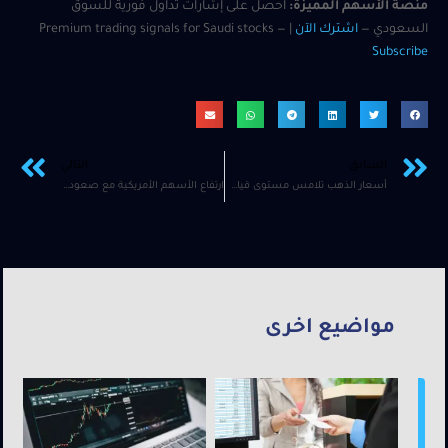
منصة الأسهم المميزة:
احصل على إشارات تداول فورية للسوق
السعودي —
اشترك الآن
| Premium trading signals for Saudi stocks —
Subscribe
السابق
التالي
أسعار الذهب تلامس مستوى قياسيا مرتفعا جديدا مع اقتراب الانتخابات الأميركية والبيانات الاقتصادية
ارتفاع الأسهم الأمريكية مع صعود سهم أمازون وضعف الرواتب يعزز رهانات خفض أسعار الفائدة من جانب بنك الاحتياطي الفيدرالي
مواضيع اخرى