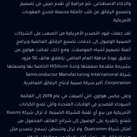
والذكاء الاصطناعي، تتم مراقبة أي تقدم صيني في تصميم
وتصنيع الرقائق عن كثب كأمثلة محتملة لتحدي العقوبات
الأمريكية.
لقد جعلت قيود التصدير الأمريكية من الصعب على الشركات
الصينية الوصول إلى خدمات تصنيع الرقائق العالمية وبرامج
أتمتة تصميم أشباه الموصلات. ومع ذلك، تمكنت هواوي من
تحقيق عودة مذهلة العام الماضي بإطلاق هاتف 5G مزود
بشريحة متقدمة صممتها وحدة HiSilicon الخاصة بها وصنعتها
شركة Semiconductor Manufacturing International
Corporation، أكبر شركة صينية لإنتاج الرقائق التعاقدية.
وعلى عكس هواوي، التي أضيفت في عام 2019 إلى القائمة
السوداء للتصدير في الولايات المتحدة والتي تمنع الكيانات
الأمريكية من بيع أي تقنية للشركة الصينية، لا تزال شركة Xiaomi
تتمتع بالقدرة على الوصول إلى شرائح الهاتف المحمول من
أمثال شركة Qualcomm. ولا تزال واشنطن تسمح بتصدير مثل