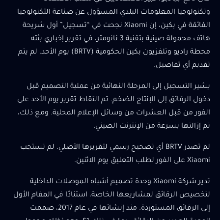
وتكنولوجيا المعلومات البلدي المسؤول عن صناعة التكنولوجيا
الفائقة في بكين، إن Xiaomi نجحت في “تسجيل” أول شريحة
هاتف محمولة صينية بتقنية 3 نانومتر، في تقرير إخباري بثته
محطة راديو وتلفزيون بكين الحكومية (BRTV) يوم الأحد. لم يتم
تقديم أي تفاصيل.
يشير التسجيل إلى المرحلة النهائية من عملية التصميم قبل
دخول الرقائق إلى الإنتاج الضخم. تم التقاط تقرير يوم الأحد على
الفور من قبل العشرات من وسائل الإعلام المحلية. ومع ذلك،
تم إزالتها بسرعة من الإنترنت الصيني.
لم تصدر BRTV أي تصحيح رسمي لتقريرها الأصلي. لم تستجب
Xiaomi على الفور لطلب التعليق يوم الاثنين.
تدير شركة Xiaomi وحدة تصميم أشباه الموصلات الداخلية
لتخصيص الرقائق لمشاريعها الخاصة، استنادًا في المقام الأول
إلى الرقائق المستوردة. منذ إنشائها في عام 2017، صممت