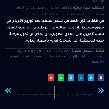
المخاطر.
استشر خبيرًا ماليًا:
إذا كنت بحاجة إلى مساعدة في اتخاذ
قرارات استثمارية، فاستشر خبيرًا ماليًا مرخصًا.
في الختام، فإن انخفاض سعر السهم بعد توزيع الأرباح في
سوق مسقط للأوراق المالية هو أمر طبيعي ولا يدعو للقلق
للمستثمرين على المدى الطويل. بل يمكن أن تكون فرصة
جيدة للاستثمار في شركات قوية بأسعار جذابة.
منصة الأسهم المميزة:
احصل على إشارات تداول فورية للسوق
السعودي —
اشترك الآن
| Premium trading signals for Saudi stocks —
Subscribe
السابق
التالي
الانوار للإستثمارات العمانية – تحديث
المؤشر العام الإماراتي يحدد قمته – وتوقعات بتباطؤ الحركة حتى العيد