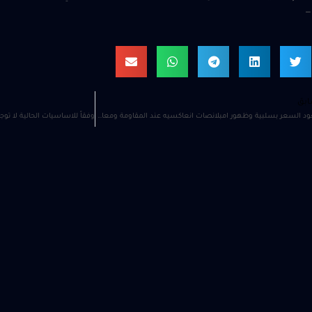
ابق
صعود السعر بسلبية وظهور امبلانصات انعاكسيه عند المقاومة ومعاودة للصعود مره اخرى ولكن ايضا بسلبية دلاله على الانعكاس