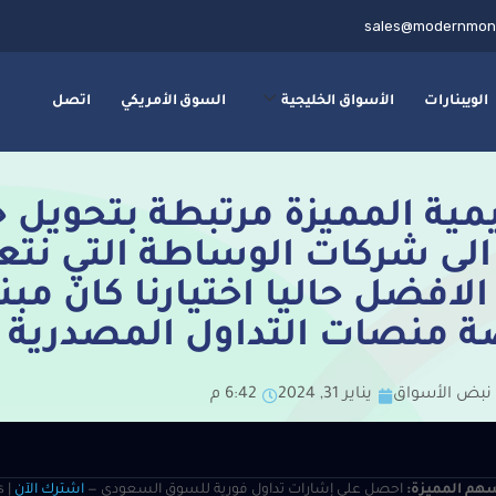
sales@modernmon
الويبنارات
الأسواق الخليجية
السوق الأمريكي
اتصل
يمية المميزة مرتبطة بتحويل
الى شركات الوساطة التي نتع
لافضل حاليا اختيارنا كان مب
ة منصات التداول المصدرية
نبض الأسواق
يناير 31, 2024
6:42 م
هم المميزة:
احصل على إشارات تداول فورية للسوق السعودي —
اشترك الآن
s