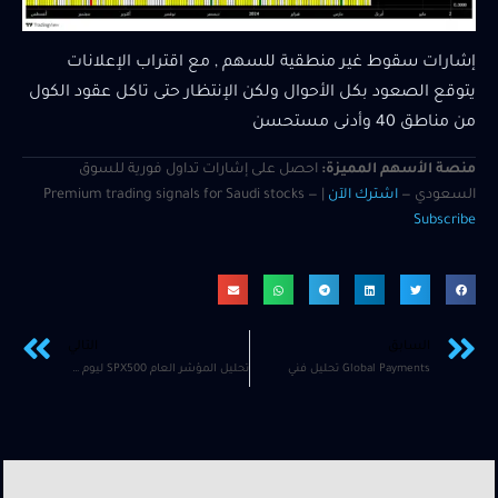
إشارات سقوط غير منطقية للسهم , مع اقتراب الإعلانات
يتوقع الصعود بكل الأحوال ولكن الإنتظار حتى تاكل عقود الكول
من مناطق 40 وأدنى مستحسن
منصة الأسهم المميزة:
احصل على إشارات تداول فورية للسوق
السعودي —
اشترك الآن
| Premium trading signals for Saudi stocks —
Subscribe
السابق
التالي
Global Payments تحليل فني
تحليل المؤشر العام SPX500 ليوم 26 مارس قبل جلسة التداول