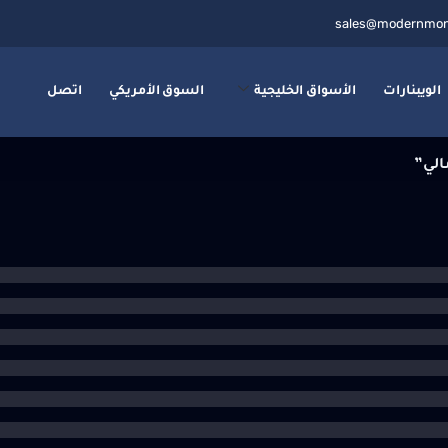
sales@modernmon
الويبنارات
الأسواق الخليجية
السوق الأمريكي
اتصل
الي”