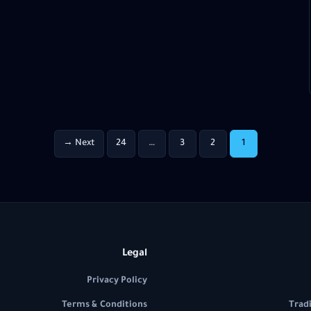
Next →
24
…
3
2
1
Legal
Privacy Policy
Terms & Conditions
Trad