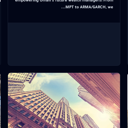
empowering Oman’s future wealth managers! From
MPT to ARMA/GARCH, we...