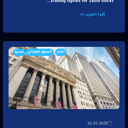
trading signals for Saudi stocks...
إقرأ المزيد >>
أخبار
السوق العماني
فيديو
22.02.2025