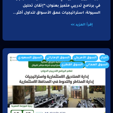
في برنامج تدريبي متميز بعنوان:“إتقان تحليل
السيولة: استراتيجيات عمق الأسواق لتداول أكثر...
إقرأ المزيد >>
أخبار
السوق الأمريكي
السوق الإماراتي
السوق السعودي
السوق العماني
السوق القطري