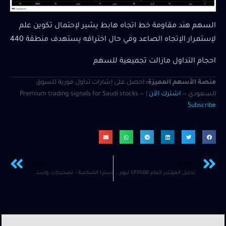
السهم هند مقاومة خط اتجاه هابط يشير لإحتمال تكوين علم
لإستمرار الإتجاه الصاعد وفي حال اختراقه يستهدف منطقة 440
احجام التداول مازالت تجميعية للسهم
منصة الأسهم المميزة:
احصل على إشارات تداول فورية للسوق
السعودي —
اشترك الآن
| Premium trading signals for Saudi stocks —
Subscribe
السابق
التالي
تحليل المؤشر العام SPX500 ليوم 26 مارس قبل جلسة التداول
استرا الصناعية – تصحيحات واستعدادات لإكمال الطريق