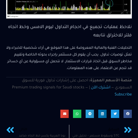
نلاحظ عمليات تجميع في احجام التداول ليوم الامس وخط اتجاه
فلتر للاختراق نتابعه
التحليلات الفنية والمالية المعروضة على هذا الموقع هي آراء شخصية للخبراء ولا
تمثل توصيات تداول. يجب أن يقوم كل مستثمر بإجراء بحوثه الخاصة وتقييم
مخاطر السوق قبل اتخاذ قرارات الاستثمار. لا نتحمل أي مسؤولية عن أي خسائر
قد تنجم عن الاعتماد على هذه المعلومات.
منصة الأسهم المميزة:
احصل على إشارات تداول فورية للسوق
السعودي —
اشترك الآن
| Premium trading signals for Saudi stocks —
Subscribe
السابق
التالي
STC وسقوط مستمر – تحليل فني
بوبا العربية يكسر خط اتجاه صاعد