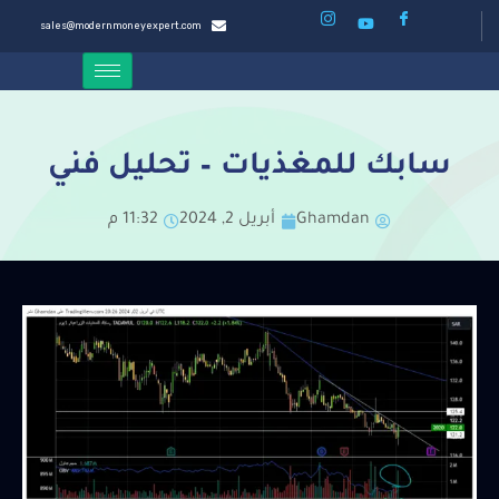
sales@modernmoneyexpert.com
سابك للمغذيات – تحليل فني
Ghamdan
أبريل 2, 2024
11:32 م