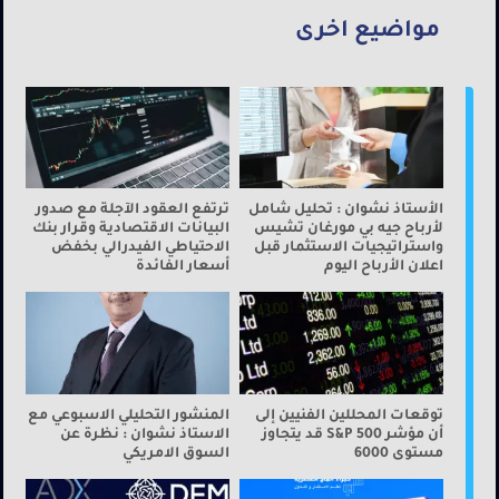
مواضيع اخرى
الأستاذ نشوان : تحليل شامل
ترتفع العقود الآجلة مع صدور
لأرباح جيه بي مورغان تشيس
البيانات الاقتصادية وقرار بنك
واستراتيجيات الاستثمار قبل
الاحتياطي الفيدرالي بخفض
اعلان الأرباح اليوم
أسعار الفائدة
توقعات المحللين الفنيين إلى
المنشور التحليلي الاسبوعي مع
أن مؤشر S&P 500 قد يتجاوز
الاستاذ نشوان : نظرة عن
مستوى 6000
السوق الامريكي