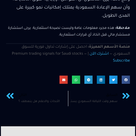
وأن سهم الإعادة السعودية يمتلك إمكانيات نمو كبيرة على
المدى الطويل.
ملاحظة:
هذه مجرد معلومات عامة وليست نصيحة استثمارية. يرجى استشارة
مستشار مالي قبل اتخاذ أي قرارات استثمارية.
منصة الأسهم المميزة:
احصل على إشارات تداول فورية للسوق
السعودي —
اشترك الآن
| Premium trading signals for Saudi stocks —
Subscribe
السابق
التالي
سهم وقت اللياقة السعودي يستعد للصعود مع ملامسته خط اتجاه طويل الأجل وتجميع تدريجي في أحجام التداول
الأبحاث والاعلام هل ينعطف ؟