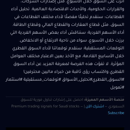
أثرت على السوق خلال الأسبوع، مثل إصدارات الشركات،
والقرارات الحكومية، والأحداث الاقتصادية العالمية. تحليل أداء
القطاعات: سنقدم تحليلًا مفصلًا لأداء مختلف القطاعات في
السوق، مثل قطاع العقارات والقطاع المالي وقطاع الطاقة.
أداء الأسهم الفردية: سنناقش أداء بعض الأسهم الفردية التي
برزت خلال الأسبوع، سواء من ناحية الارتفاع أو الانخفاض.
التوقعات المستقبلية: سنقدم توقعاتنا لأداء السوق القطري
خلال الأسابيع القادمة، مع الأخذ بعين الاعتبار مختلف العوامل
المؤثرة. لا تفوّت هذه الفرصة لمعرفة المزيد عن أداء السوق
القطري واكتساب رؤى ثاقبة من خبراء ماليين محترفين!
#السوق_القطري#تحليل_الأسواق #توقعات_مستقبلية #استثمار
#تمويل
منصة الأسهم المميزة:
احصل على إشارات تداول فورية للسوق
السعودي —
اشترك الآن
| Premium trading signals for Saudi stocks —
Subscribe