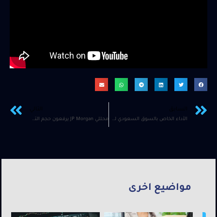
السابق
التالي
الأداء الخاص بالسوق السعودي للأسبوع الماضي , 18 مايو 2024
محللي JP Morgan يرفعون حجم التوقعات لسهم LNG من 156$ الى 214$
مواضيع اخرى