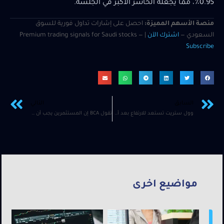
0.95٪، مما يجعله الخاسر الأكبر في الجلسة.
منصة الأسهم المميزة:
احصل على إشارات تداول فورية للسوق
السعودي —
اشترك الآن
| Premium trading signals for Saudi stocks —
Subscribe
السابق
التالي
وول ستريت تستعد للارتفاع بعد أن بدأ بنك الاحتياطي الفيدرالي دورة التيسير النقدي
تقول BCA إن المستثمرين يجب أن يقللوا من المخاطر قبل الانتخابات الأمريكية
مواضيع اخرى