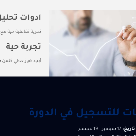
ادوات تحليل
تجربة تفاعلية حية م
تجربة حية
أبجد هوز حطي كلم
نات للتسجيل في الدورة
تاريخ:
17 سبتمبر – 19 سبتمبر