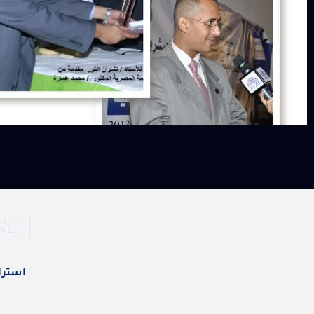
الف
استرا