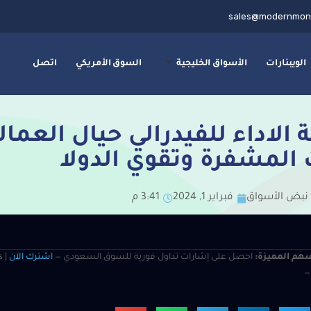
sales@modernmon
الويبنارات
الأسواق الخليجية
السوق الأمريكي
اتصل
ة الاداء للفيدرالي حيال الع
 المشفرة وتقوي الدولا
نبض الأسواق
فبراير 1, 2024
3:41 م
هم المميزة:
احصل على إشارات تداول فورية للسوق السعودي —
اشترك الآن
s