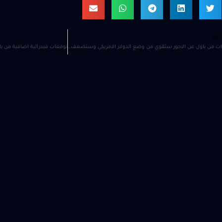
ابق
عبارات من باول عن الاجور ستقوي من وضع الدولار الامريكي وستضعف مؤشرات الاسهم الرئيسية و الذهب والفضة و الاصول المضادة والمعاكسة للدولار الامريكي والذي سيرتفع ما لم تستجد عبارات مؤثرة اخرى حيث ما زال المؤتمر جارياً ولم ينتهي بعد